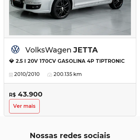
VolksWagen
JETTA
💎 2.5 I 20V 170CV GASOLINA 4P TIPTRONIC
2010/2010
200.135 km
43.900
R$
Ver mais
Nossas redes sociais