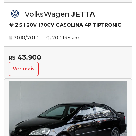
VolksWagen
JETTA
💎 2.5 I 20V 170CV GASOLINA 4P TIPTRONIC
2010/2010
200.135 km
43.900
R$
Ver mais